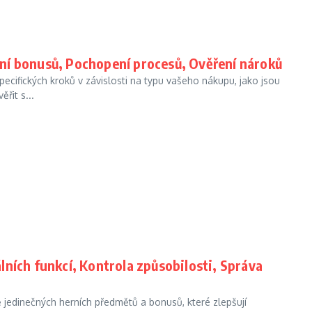
ní bonusů, Pochopení procesů, Ověření nároků
ecifických kroků v závislosti na typu vašeho nákupu, jako jsou
řit s...
ních funkcí, Kontrola způsobilosti, Správa
 jedinečných herních předmětů a bonusů, které zlepšují