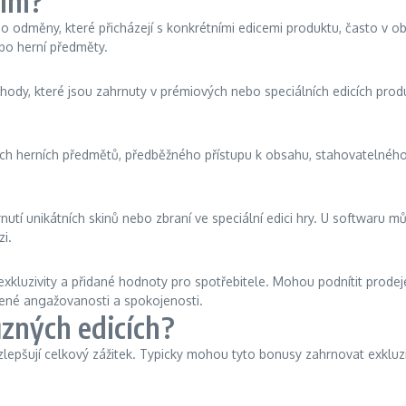
cím?
 odměny, které přicházejí s konkrétními edicemi produktu, často v o
ebo herní předměty.
hody, které jsou zahrnuty v prémiových nebo speciálních edicích pro
vních herních předmětů, předběžného přístupu k obsahu, stahovatelnéh
nutí unikátních skinů nebo zbraní ve speciální edici hry. U softwaru 
i.
 exkluzivity a přidané hodnoty pro spotřebitele. Mohou podnítit prodej
šené angažovanosti a spokojenosti.
ůzných edicích?
zlepšují celkový zážitek. Typicky mohou tyto bonusy zahrnovat exkluziv