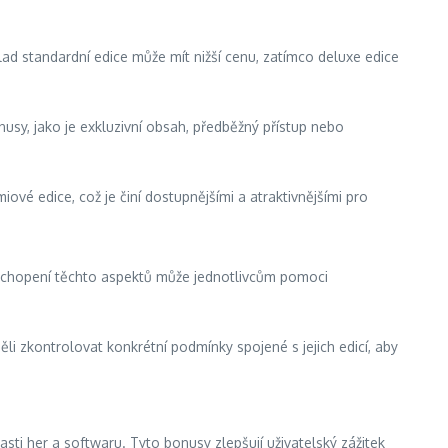
ad standardní edice může mít nižší cenu, zatímco deluxe edice
nusy, jako je exkluzivní obsah, předběžný přístup nebo
vé edice, což je činí dostupnějšími a atraktivnějšími pro
 Pochopení těchto aspektů může jednotlivcům pomoci
li zkontrolovat konkrétní podmínky spojené s jejich edicí, aby
ti her a softwaru. Tyto bonusy zlepšují uživatelský zážitek