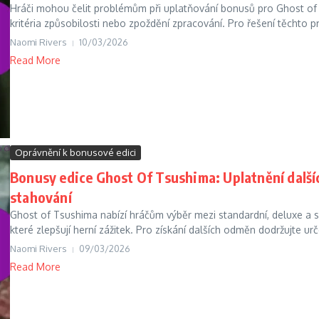
Hráči mohou čelit problémům při uplatňování bonusů pro Ghost of 
kritéria způsobilosti nebo zpoždění zpracování. Pro řešení těchto p
Naomi Rivers
10/03/2026
Read More
Oprávnění k bonusové edici
Bonusy edice Ghost Of Tsushima: Uplatnění další
stahování
Ghost of Tsushima nabízí hráčům výběr mezi standardní, deluxe a s
které zlepšují herní zážitek. Pro získání dalších odměn dodržujte urč
Naomi Rivers
09/03/2026
Read More