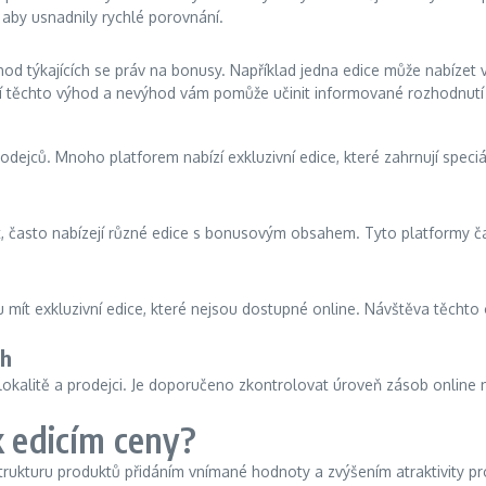
 aby usnadnily rychlé porovnání.
týkajících se práv na bonusy. Například jedna edice může nabízet vyšší
 těchto výhod a nevýhod vám pomůže učinit informované rozhodnutí n
odejců. Mnoho platforem nabízí exkluzivní edice, které zahrnují spec
t, často nabízejí různé edice s bonusovým obsahem. Tyto platformy ča
mít exkluzivní edice, které nejsou dostupné online. Návštěva těchto 
ch
 lokalitě a prodejci. Je doporučeno zkontrolovat úroveň zásob online 
k edicím ceny?
ukturu produktů přidáním vnímané hodnoty a zvýšením atraktivity pro