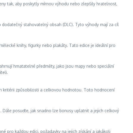
ny tak, aby poskytly mírnou výhodu nebo zlepšily hratelnost,
o dodatečný stahovatelný obsah (DLC). Tyto výhody mají za cíl
ělecké knihy, figurky nebo plakáty. Tato edice je ideální pro
zahrnují hmatatelné předměty, jako jsou mapy nebo speciální
teli.
h kritérii způsobilosti a celkovou hodnotou. Toto hodnocení
. Dále posuďte, jak snadno lze bonusy uplatnit a jejich celkový
é pro každou edici, požadavky na jejich získání a jakákoli