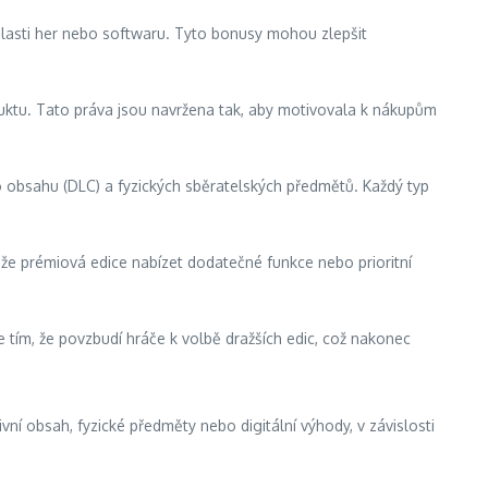
blasti her nebo softwaru. Tyto bonusy mohou zlepšit
duktu. Tato práva jsou navržena tak, aby motivovala k nákupům
o obsahu (DLC) a fyzických sběratelských předmětů. Každý typ
může prémiová edice nabízet dodatečné funkce nebo prioritní
e tím, že povzbudí hráče k volbě dražších edic, což nakonec
ní obsah, fyzické předměty nebo digitální výhody, v závislosti