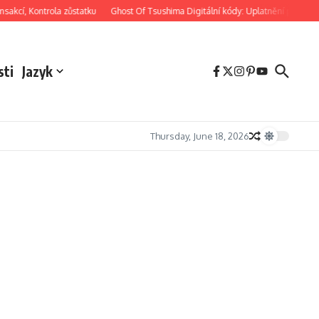
 Kontrola zůstatku
Ghost Of Tsushima Digitální kódy: Uplatnění pro bonusový o
sti
Jazyk
Thursday, June 18, 2026