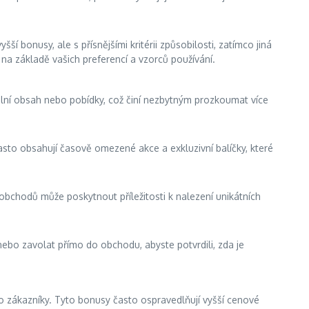
 bonusy, ale s přísnějšími kritérii způsobilosti, zatímco jiná
a základě vašich preferencí a vzorců používání.
iální obsah nebo pobídky, což činí nezbytným prozkoumat více
sto obsahují časově omezené akce a exkluzivní balíčky, které
obchodů může poskytnout příležitosti k nalezení unikátních
nebo zavolat přímo do obchodu, abyste potvrdili, zda je
 zákazníky. Tyto bonusy často ospravedlňují vyšší cenové