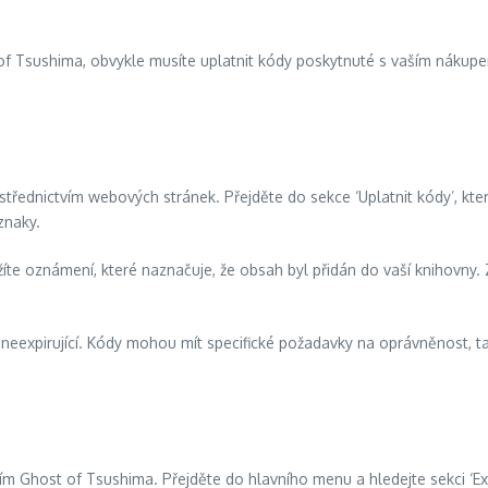
of Tsushima, obvykle musíte uplatnit kódy poskytnuté s vaším nákup
třednictvím webových stránek. Přejděte do sekce ‘Uplatnit kódy’, kter
znaky.
e oznámení, které naznačuje, že obsah byl přidán do vaší knihovny. Z
 neexpirující. Kódy mohou mít specifické požadavky na oprávněnost, ta
ním Ghost of Tsushima. Přejděte do hlavního menu a hledejte sekci ‘E