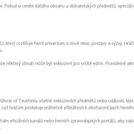
emi. Pokud si ceníte dalšího obsahu a sběratelských předmětů, speciál
, který rozšiřuje herní univerzum o nové mise, postavy a výzvy. Hrá
u.
otože některý obsah může být exkluzivní pro určité edice. Pravidelné 
Ghost of Tsushima, včetně exkluzivních předmětů nebo událostí, kte
 což hráčům poskytuje jedinečné příležitosti k obohacení jejich herního
vím oficiálních kanálů nebo herních zpravodajských portálů, aby zajis
.