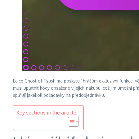
Edice Ghost of Tsushima poskytují hráčům exkluzivní funkce, vče
musí uplatnit kódy obsažené v jejich nákupu, což jim umožní pří
splňují jakékoli požadavky na předobjednávku.
Key sections in the article: