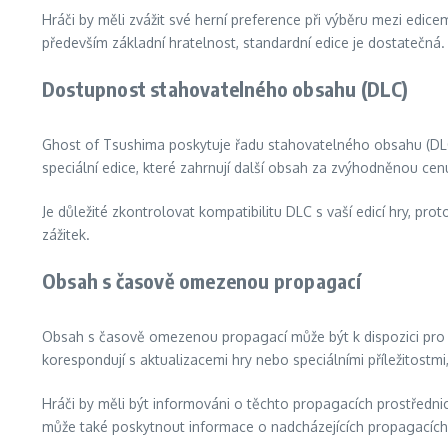
Hráči by měli zvážit své herní preference při výběru mezi edic
především základní hratelnost, standardní edice je dostatečná.
Dostupnost stahovatelného obsahu (DLC)
Ghost of Tsushima poskytuje řadu stahovatelného obsahu (DLC)
speciální edice, které zahrnují další obsah za zvýhodněnou cen
Je důležité zkontrolovat kompatibilitu DLC s vaší edicí hry, pr
zážitek.
Obsah s časově omezenou propagací
Obsah s časově omezenou propagací může být k dispozici pro 
korespondují s aktualizacemi hry nebo speciálními příležitostmi,
Hráči by měli být informováni o těchto propagacích prostřednict
může také poskytnout informace o nadcházejících propagacích