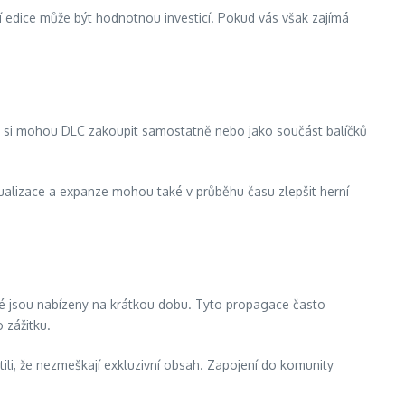
ní edice může být hodnotnou investicí. Pokud vás však zajímá
či si mohou DLC zakoupit samostatně nebo jako součást balíčků
aktualizace a expanze mohou také v průběhu času zlepšit herní
ré jsou nabízeny na krátkou dobu. Tyto propagace často
 zážitku.
tili, že nezmeškají exkluzivní obsah. Zapojení do komunity