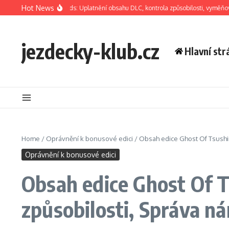
Skip to content
Hot News
f Tsushima Legends: Uplatnění obsahu DLC, kontrola způsobilosti, vyměňování b
jezdecky-klub.cz
Hlavní str
Home
/
Oprávnění k bonusové edici
/
Obsah edice Ghost Of Tsushim
Oprávnění k bonusové edici
Obsah edice Ghost Of T
způsobilosti, Správa n