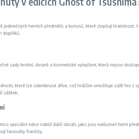
rnuty v edicích Ghost of Tsushima
ně jedinečných herních předmětů a bonusů, které zlepšují hratelnost. 
h doplňků.
nečné sady brnění, zbraně a kosmetické vylepšení, která nejsou dostup
nosti, které lze odemknout dříve, což hráčům umožňuje zažít hru s
í zážitek.
mi
co speciální edice nabízí další obsah, jako jsou exkluzivní herní před
ují fanoušky franšízy.