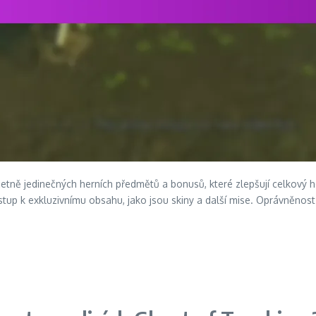
tně jedinečných herních předmětů a bonusů, které zlepšují celkový her
stup k exkluzivnímu obsahu, jako jsou skiny a další mise. Oprávněnost