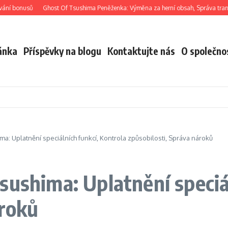
onusů
Ghost Of Tsushima Peněženka: Výměna za herní obsah, Správa transakcí, 
ánka
Příspěvky na blogu
Kontaktujte nás
O společno
a: Uplatnění speciálních funkcí, Kontrola způsobilosti, Správa nároků
sushima: Uplatnění speciá
ároků