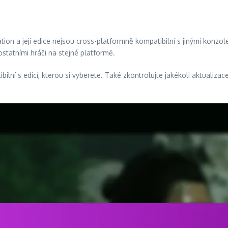
on a její edice nejsou cross-platformně kompatibilní s jinými konzol
ostatními hráči na stejné platformě.
ibilní s edicí, kterou si vyberete. Také zkontrolujte jakékoli aktuali