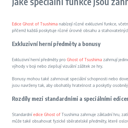
Jaké speciální funkce jsou zah
Edice Ghost of Tsushima
nabízejí různé exkluzivní funkce, včet
přičemž každá poskytuje různé úrovně obsahu a stahovatelnýc
Exkluzivní herní předměty a bonusy
Exkluzivní herní předměty pro
Ghost of Tsushima
zahrnují jedi
výhody v boji nebo zlepšují vizuální zážitek ze hry.
Bonusy mohou také zahrnovat speciální schopnosti nebo doved
jsou navrženy tak, aby obohatily hratelnost a poskytly osobnějš
Rozdíly mezi standardními a speciálními edice
Standardní
edice Ghost of
Tsushima zahrnuje základní hru, zatím
může také obsahovat fyzické sběratelské předměty, které oslov