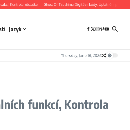
Kontrola zůstatku
Ghost Of Tsushima Digitální kódy: Uplatnění pro bonusový obs
sti
Jazyk
Thursday, June 18, 2026
lních funkcí, Kontrola