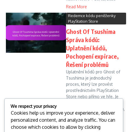
Read More
Redemce kódu peněženky
PlayStation Store
Ghost Of Tsushima
Správa kódů:
Uplatnění kódů,
Pochopení expirace,
Řešení problémů
Uplatnění kódů pro Ghost of
Tsushima je jednoduchý
proces, který lze provést
prostřednictvím PlayStation
Store nebo přímo ve hře. Je
důležité být si vědom politiky
We respect your privacy
vypršení platnosti těchto kódů,
Cookies help us improve your experience, deliver
prot...
personalized content, and analyze traffic. You can
Naomi Rivers
24/02/2026
choose which cookies to allow by clicking
Read More