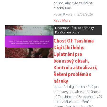
online. Aby byla zajištěna
hladká zkuš...
Naomi Rivers
13/03/2026
Read More
Redemce kódu peněženky
PlayStation Store
Ghost Of Tsushima
Digitální kódy:
Uplatnění pro
bonusový obsah,
Kontrola aktualizací,
Řešení problémů s
nároky
Uplatnění digitálních kódů pro
bonusový obsah ve hře Ghost
of Tsushima může obohatit váš
herní zážitek odemčením
různých herních předmětů.