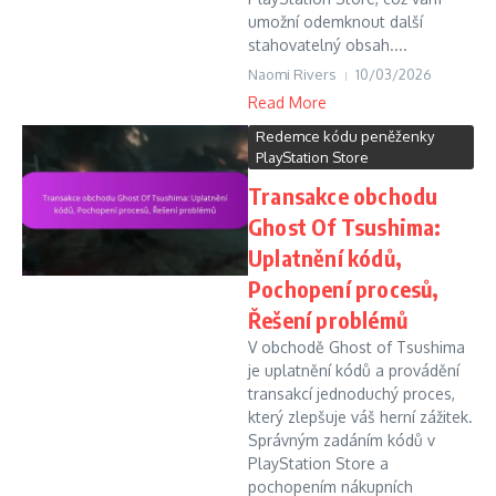
umožní odemknout další
stahovatelný obsah....
Naomi Rivers
10/03/2026
Read More
Redemce kódu peněženky
PlayStation Store
Transakce obchodu
Ghost Of Tsushima:
Uplatnění kódů,
Pochopení procesů,
Řešení problémů
V obchodě Ghost of Tsushima
je uplatnění kódů a provádění
transakcí jednoduchý proces,
který zlepšuje váš herní zážitek.
Správným zadáním kódů v
PlayStation Store a
pochopením nákupních