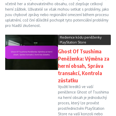
včetně her a stahovatelného obsahu, což zlepšuje celkový
herní zážitek. Uživatelé se však mohou setkat s problémy, jako
jsou chybové zprávy nebo regionální omezení během procesu
uplatnění, což činí důležité pochopit tyto potenciální problémy
pro hladší zkušenost.
Redemce kódu peněženky
PlayStation Store
Ghost Of Tsushima
Peněženka: Výměna za
herní obsah, Správa
transakcí, Kontrola
zůstatku
Využití kreditů ve vaší
peněžence Ghost of Tsushima
na herní obsah je jednoduchý
proces, který lze provést
prostřednictvím PlayStation
Store na vaší konzoli nebo