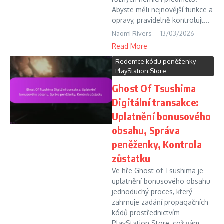
Abyste měli nejnovější funkce a
opravy, pravidelně kontrolujt...
Naomi Rivers
13/03/2026
Read More
Redemce kódu peněženky
PlayStation Store
Ghost Of Tsushima
Digitální transakce:
Uplatnění bonusového
obsahu, Správa
peněženky, Kontrola
zůstatku
Ve hře Ghost of Tsushima je
uplatnění bonusového obsahu
jednoduchý proces, který
zahrnuje zadání propagačních
kódů prostřednictvím
PlayStation Store, což vám