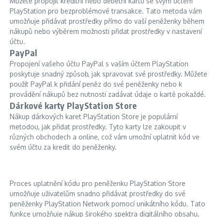
Můžete propojit kreditní nebo debetní kartu se svým účtem
PlayStation pro bezproblémové transakce. Tato metoda vám
umožňuje přidávat prostředky přímo do vaší peněženky během
nákupů nebo výběrem možnosti přidat prostředky v nastavení
účtu.
PayPal
Propojení vašeho účtu PayPal s vaším účtem PlayStation
poskytuje snadný způsob, jak spravovat své prostředky. Můžete
použít PayPal k přidání peněz do své peněženky nebo k
provádění nákupů bez nutnosti zadávat údaje o kartě pokaždé.
Dárkové karty PlayStation Store
Nákup dárkových karet PlayStation Store je populární
metodou, jak přidat prostředky. Tyto karty lze zakoupit v
různých obchodech a online, což vám umožní uplatnit kód ve
svém účtu za kredit do peněženky.
Proces uplatnění kódu pro peněženku PlayStation Store
umožňuje uživatelům snadno přidávat prostředky do své
peněženky PlayStation Network pomocí unikátního kódu. Tato
funkce umožňuje nákup širokého spektra digitálního obsahu,