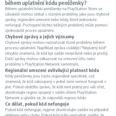
během uplatnění kódu peněženky?
Během uplatnění kódu peněženky na PlayStation Store se
uživatelé mohou setkat s různými problémy, jako jsou chybové
zprávy, regionální omezení nebo kódy, které jednoduše
nefungují. Pochopení těchto běžných problémů může pomoci
zjednodušit proces uplatnění.
Chybové zprávy a jejich významy
Chybové zprávy mohou naznačovat různé problémy během
procesu uplatnění. Například zpráva uvádějící "Neplatný kód"
obvykle znamená, že kód byl zadán nesprávně nebo je prošlý.
Další zprávy mohou odkazovat na omezení účtu nebo
problémy s PlayStation Network samotným.
Regionální omezení ovlivňující platnost kódu
Kódy peněženky jsou často regionálně specifické, což
znamená, že kód zakoupený v jedné zemi nemusí fungovat v
jiné. Pokud obdržíte zprávu, že kód není platný pro váš účet,
zkontrolujte region spojený s vaším účtem PlayStation
Network a ujistěte se, že odpovídá regionu kódu.
Co dělat, pokud kód nefunguje
Pokud kód nefunguje, nejprve zkontrolujte zadání na případné
překlepy nebo chyby. Pokud kód stále není přijat, ověřte, že