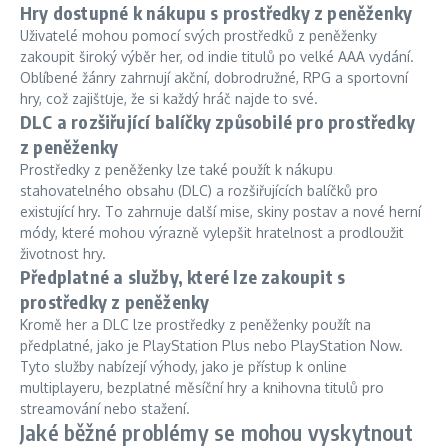
Hry dostupné k nákupu s prostředky z peněženky
Uživatelé mohou pomocí svých prostředků z peněženky
zakoupit široký výběr her, od indie titulů po velké AAA vydání.
Oblíbené žánry zahrnují akční, dobrodružné, RPG a sportovní
hry, což zajišťuje, že si každý hráč najde to své.
DLC a rozšiřující balíčky způsobilé pro prostředky
z peněženky
Prostředky z peněženky lze také použít k nákupu
stahovatelného obsahu (DLC) a rozšiřujících balíčků pro
existující hry. To zahrnuje další mise, skiny postav a nové herní
módy, které mohou výrazně vylepšit hratelnost a prodloužit
životnost hry.
Předplatné a služby, které lze zakoupit s
prostředky z peněženky
Kromě her a DLC lze prostředky z peněženky použít na
předplatné, jako je PlayStation Plus nebo PlayStation Now.
Tyto služby nabízejí výhody, jako je přístup k online
multiplayeru, bezplatné měsíční hry a knihovna titulů pro
streamování nebo stažení.
Jaké běžné problémy se mohou vyskytnout