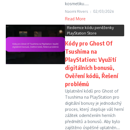
kosmetiku....
Naomi Rivers
02/03/2026
Read More
Redemce kódu peněženky
PlayStation Store
Kódy pro Ghost Of
Tsushima na
PlayStation: Využití
digitálních bonusů,
Ověření kódů, Řešení
problémů
Uplatnění kódů pro Ghost of
Tsushima na PlayStation pro
digitální bonusy je jednoduchý
proces, který zlepšuje váš herní
zážitek odemčením herních
předmětů a bonusů. Aby bylo
zajištěno úspěšné uplatněn...