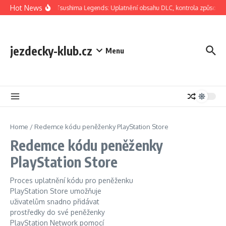
Skip to content
Hot News
Ghost Of Tsushima Legends: Uplatnění obsahu DLC, kontrola způsobilos
jezdecky-klub.cz
Menu
Home
/
Redemce kódu peněženky PlayStation Store
Redemce kódu peněženky
PlayStation Store
Proces uplatnění kódu pro peněženku
PlayStation Store umožňuje
uživatelům snadno přidávat
prostředky do své peněženky
PlayStation Network pomocí