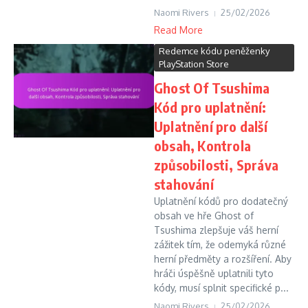
Naomi Rivers
25/02/2026
Read More
Redemce kódu peněženky
PlayStation Store
Ghost Of Tsushima
Kód pro uplatnění:
Uplatnění pro další
obsah, Kontrola
způsobilosti, Správa
stahování
Uplatnění kódů pro dodatečný
obsah ve hře Ghost of
Tsushima zlepšuje váš herní
zážitek tím, že odemyká různé
herní předměty a rozšíření. Aby
hráči úspěšně uplatnili tyto
kódy, musí splnit specifické p...
Naomi Rivers
25/02/2026