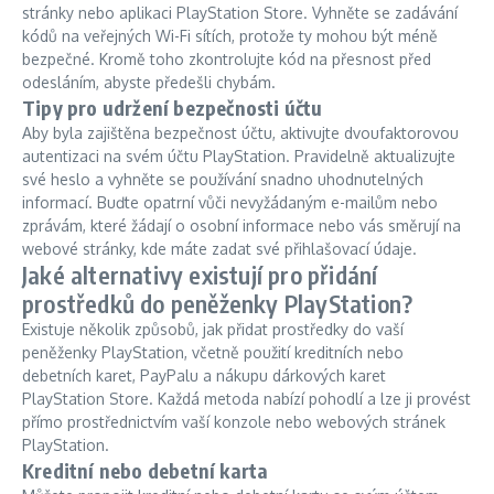
stránky nebo aplikaci PlayStation Store. Vyhněte se zadávání
kódů na veřejných Wi-Fi sítích, protože ty mohou být méně
bezpečné. Kromě toho zkontrolujte kód na přesnost před
odesláním, abyste předešli chybám.
Tipy pro udržení bezpečnosti účtu
Aby byla zajištěna bezpečnost účtu, aktivujte dvoufaktorovou
autentizaci na svém účtu PlayStation. Pravidelně aktualizujte
své heslo a vyhněte se používání snadno uhodnutelných
informací. Buďte opatrní vůči nevyžádaným e-mailům nebo
zprávám, které žádají o osobní informace nebo vás směrují na
webové stránky, kde máte zadat své přihlašovací údaje.
Jaké alternativy existují pro přidání
prostředků do peněženky PlayStation?
Existuje několik způsobů, jak přidat prostředky do vaší
peněženky PlayStation, včetně použití kreditních nebo
debetních karet, PayPalu a nákupu dárkových karet
PlayStation Store. Každá metoda nabízí pohodlí a lze ji provést
přímo prostřednictvím vaší konzole nebo webových stránek
PlayStation.
Kreditní nebo debetní karta