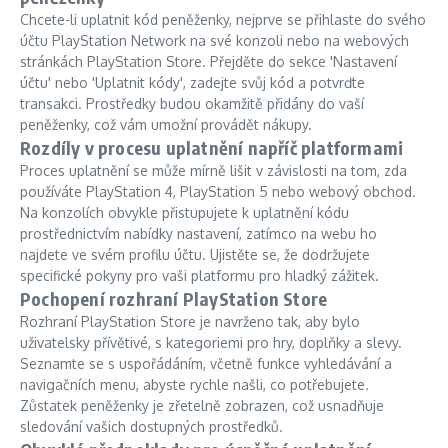
Chcete-li uplatnit kód peněženky, nejprve se přihlaste do svého
účtu PlayStation Network na své konzoli nebo na webových
stránkách PlayStation Store. Přejděte do sekce 'Nastavení
účtu' nebo 'Uplatnit kódy', zadejte svůj kód a potvrďte
transakci. Prostředky budou okamžitě přidány do vaší
peněženky, což vám umožní provádět nákupy.
Rozdíly v procesu uplatnění napříč platformami
Proces uplatnění se může mírně lišit v závislosti na tom, zda
používáte PlayStation 4, PlayStation 5 nebo webový obchod.
Na konzolích obvykle přistupujete k uplatnění kódu
prostřednictvím nabídky nastavení, zatímco na webu ho
najdete ve svém profilu účtu. Ujistěte se, že dodržujete
specifické pokyny pro vaši platformu pro hladký zážitek.
Pochopení rozhraní PlayStation Store
Rozhraní PlayStation Store je navrženo tak, aby bylo
uživatelsky přívětivé, s kategoriemi pro hry, doplňky a slevy.
Seznamte se s uspořádáním, včetně funkce vyhledávání a
navigačních menu, abyste rychle našli, co potřebujete.
Zůstatek peněženky je zřetelně zobrazen, což usnadňuje
sledování vašich dostupných prostředků.