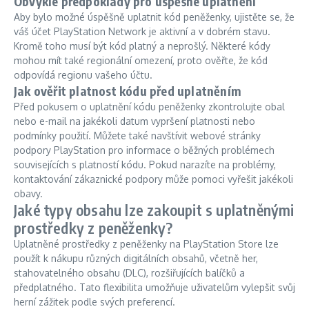
Obvyklé předpoklady pro úspěšné uplatnění
Aby bylo možné úspěšně uplatnit kód peněženky, ujistěte se, že
váš účet PlayStation Network je aktivní a v dobrém stavu.
Kromě toho musí být kód platný a neprošlý. Některé kódy
mohou mít také regionální omezení, proto ověřte, že kód
odpovídá regionu vašeho účtu.
Jak ověřit platnost kódu před uplatněním
Před pokusem o uplatnění kódu peněženky zkontrolujte obal
nebo e-mail na jakékoli datum vypršení platnosti nebo
podmínky použití. Můžete také navštívit webové stránky
podpory PlayStation pro informace o běžných problémech
souvisejících s platností kódu. Pokud narazíte na problémy,
kontaktování zákaznické podpory může pomoci vyřešit jakékoli
obavy.
Jaké typy obsahu lze zakoupit s uplatněnými
prostředky z peněženky?
Uplatněné prostředky z peněženky na PlayStation Store lze
použít k nákupu různých digitálních obsahů, včetně her,
stahovatelného obsahu (DLC), rozšiřujících balíčků a
předplatného. Tato flexibilita umožňuje uživatelům vylepšit svůj
herní zážitek podle svých preferencí.