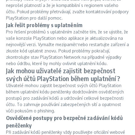
neprošel platností a že je kompatibilní s regionem vašeho
účtu. Pokud problémy přetrvávají, zvažte kontaktování podpory
PlayStation pro další pomoc.
Jak řešit problémy s uplatněním
Pro řešení problémů s uplatněním začněte tím, že se ujistíte, že
vaše konzole PlayStation nebo aplikace je aktualizována na
nejnovější verzi. Vymažte mezipaměť nebo restartujte zařízení a
zkuste kód uplatnit znovu. Pokud problémy pokračují,
zkontrolujte stav PlayStation Network na případné výpadky
nebo údržbu, které by mohly ovlivnit uplatnění kódu.
Jak mohou uživatelé zajistit bezpečnost
svých účtů PlayStation během uplatnění?
Uživatelé mohou zajistit bezpečnost svých účtů PlayStation
během uplatnění kódu peněženky dodržováním osvědčených
postupů pro zadávání kódů a udržování celkové bezpečnosti
účtu. To zahrnuje používání zabezpečených sítí a opatrnost
vůči pokusům o phishing.
Osvědčené postupy pro bezpečné zadávání kódů
peněženky
Při zadávání kódů peněženky vždy používejte oficiální webové