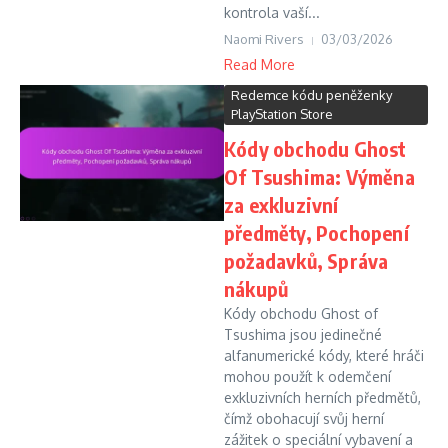
kontrola vaší...
Naomi Rivers
03/03/2026
Read More
Redemce kódu peněženky
PlayStation Store
Kódy obchodu Ghost
Of Tsushima: Výměna
za exkluzivní
předměty, Pochopení
požadavků, Správa
nákupů
Kódy obchodu Ghost of
Tsushima jsou jedinečné
alfanumerické kódy, které hráči
mohou použít k odemčení
exkluzivních herních předmětů,
čímž obohacují svůj herní
zážitek o speciální vybavení a