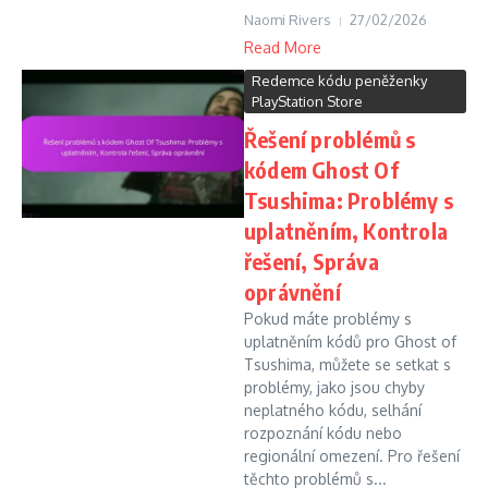
Naomi Rivers
27/02/2026
Read More
Redemce kódu peněženky
PlayStation Store
Řešení problémů s
kódem Ghost Of
Tsushima: Problémy s
uplatněním, Kontrola
řešení, Správa
oprávnění
Pokud máte problémy s
uplatněním kódů pro Ghost of
Tsushima, můžete se setkat s
problémy, jako jsou chyby
neplatného kódu, selhání
rozpoznání kódu nebo
regionální omezení. Pro řešení
těchto problémů s...