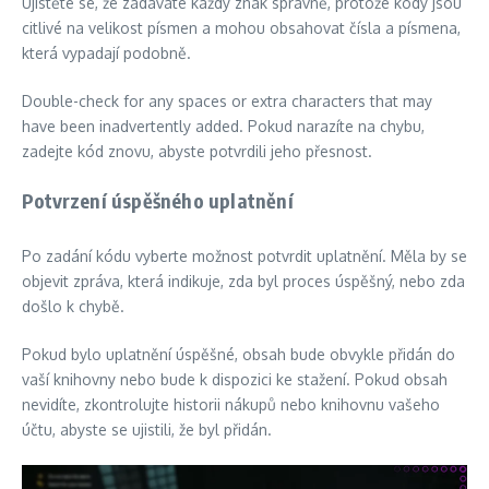
Ujistěte se, že zadáváte každý znak správně, protože kódy jsou
citlivé na velikost písmen a mohou obsahovat čísla a písmena,
která vypadají podobně.
Double-check for any spaces or extra characters that may
have been inadvertently added. Pokud narazíte na chybu,
zadejte kód znovu, abyste potvrdili jeho přesnost.
Potvrzení úspěšného uplatnění
Po zadání kódu vyberte možnost potvrdit uplatnění. Měla by se
objevit zpráva, která indikuje, zda byl proces úspěšný, nebo zda
došlo k chybě.
Pokud bylo uplatnění úspěšné, obsah bude obvykle přidán do
vaší knihovny nebo bude k dispozici ke stažení. Pokud obsah
nevidíte, zkontrolujte historii nákupů nebo knihovnu vašeho
účtu, abyste se ujistili, že byl přidán.