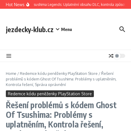
Skip to content
Hot News
Ghost Of Tsushima Legends: Uplatnění obsahu DLC, kontrola způsobilost
jezdecky-klub.cz
Menu
Home
/
Redemce kódu peněženky PlayStation Store
/
Řešení
problémů s kódem Ghost Of Tsushima: Problémy s uplatněním,
Kontrola řešení, Správa oprávnění
Redemce kódu peněženky PlayStation Store
Řešení problémů s kódem Ghost
Of Tsushima: Problémy s
uplatněním, Kontrola řešení,