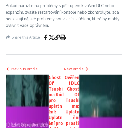
Pokud narazíte na problémy s přístupem k vašim DLC nebo
expanzím, zvažte restartování konzole nebo zkontrolujte, zda
neexistují nějaké problémy související s účtem, které by mohly
ovlivnit vaše oprávnění.
Share this Article
Previous Article
Next Article
Ghost
Ověřen
Of
í DLC
Tsushi
Ghost
ma Kód
Of
pro
Tsushi
uplatn
ma:
ění:
Uplatn
Uplatn
ění
ění pro
prostř