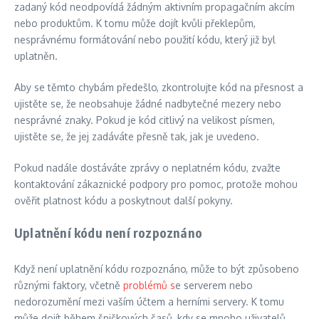
zadaný kód neodpovídá žádným aktivním propagačním akcím
nebo produktům. K tomu může dojít kvůli překlepům,
nesprávnému formátování nebo použití kódu, který již byl
uplatněn.
Aby se těmto chybám předešlo, zkontrolujte kód na přesnost a
ujistěte se, že neobsahuje žádné nadbytečné mezery nebo
nesprávné znaky. Pokud je kód citlivý na velikost písmen,
ujistěte se, že jej zadáváte přesně tak, jak je uvedeno.
Pokud nadále dostáváte zprávy o neplatném kódu, zvažte
kontaktování zákaznické podpory pro pomoc, protože mohou
ověřit platnost kódu a poskytnout další pokyny.
Uplatnění kódu není rozpoznáno
Když není uplatnění kódu rozpoznáno, může to být způsobeno
různými faktory, včetně
problémů s
e serverem nebo
nedorozumění mezi vaším účtem a herními servery. K tomu
může dojít během špičkových časů, kdy se mnoho uživatelů