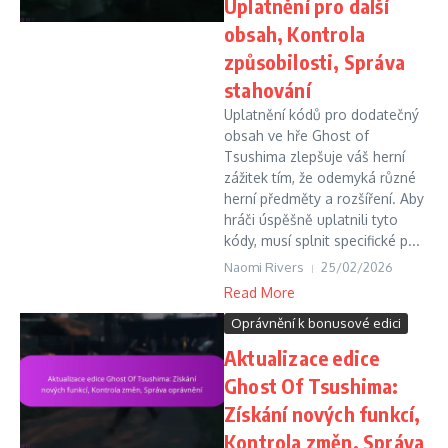
Uplatnění pro další
obsah, Kontrola
způsobilosti, Správa
stahování
Uplatnění kódů pro dodatečný
obsah ve hře Ghost of
Tsushima zlepšuje váš herní
zážitek tím, že odemyká různé
herní předměty a rozšíření. Aby
hráči úspěšně uplatnili tyto
kódy, musí splnit specifické p...
Naomi Rivers
25/02/2026
Read More
Oprávnění k bonusové edici
Aktualizace edice
Ghost Of Tsushima:
Získání nových funkcí,
Kontrola změn, Správa