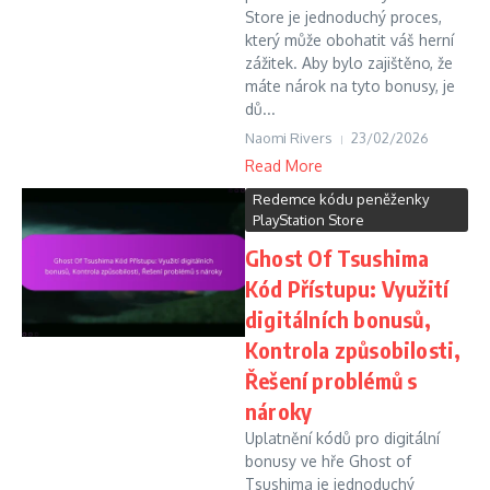
Store je jednoduchý proces,
který může obohatit váš herní
zážitek. Aby bylo zajištěno, že
máte nárok na tyto bonusy, je
dů...
Naomi Rivers
23/02/2026
Read More
Redemce kódu peněženky
PlayStation Store
Ghost Of Tsushima
Kód Přístupu: Využití
digitálních bonusů,
Kontrola způsobilosti,
Řešení problémů s
nároky
Uplatnění kódů pro digitální
bonusy ve hře Ghost of
Tsushima je jednoduchý