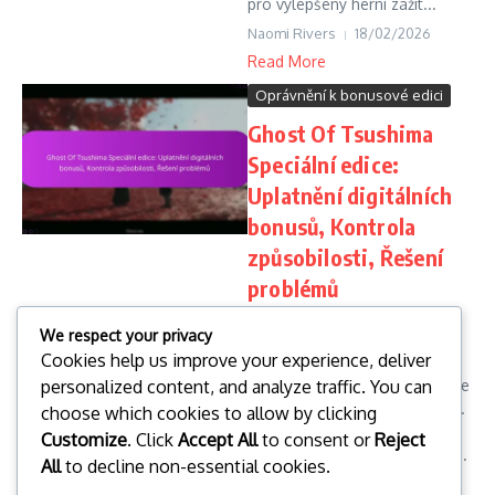
pro vylepšený herní zážit...
Naomi Rivers
18/02/2026
Read More
Oprávnění k bonusové edici
Ghost Of Tsushima
Speciální edice:
Uplatnění digitálních
bonusů, Kontrola
způsobilosti, Řešení
problémů
Uplatnění digitálních bonusů
We respect your privacy
pro speciální edici Ghost of
Cookies help us improve your experience, deliver
Tsushima je jednoduchý
personalized content, and analyze traffic. You can
proces, který hráčům poskytuje
přístup k exkluzivnímu obsahu.
choose which cookies to allow by clicking
Aby bylo zajištěno, že máte
Customize
. Click
Accept All
to consent or
Reject
nárok na tyto bonusy, je důle...
All
to decline non-essential cookies.
Naomi Rivers
17/02/2026