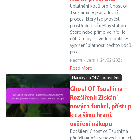
Uplatnění kódů pro Ghost of
Tsushima je jednoduchý
proces, který lze provést
prostřednictvím PlayStation
Store nebo přímo ve hře. Je
důležité být si vědom politiky
vypršení platnosti těchto kódů,
prot...
Naomi Rivers
24/02/2026
Read More
Nároky na DLC oprávnění
Ghost Of Tsushima –
Rozšíření: Získání
nových funkcí, přístup
k dalšímu hraní,
ověření nákupů
Rozšíření Ghost of Tsushima
přináší množství nových funkcí,