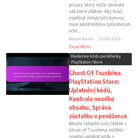
proces, který může obohatit
váš herní zážitek. Aby hráči
úspěšně získali tyto bonusy,
musí splnit kritéria způsobilosti,
včet...
Naomi Rivers
23/02/2026
Read More
Redemce kódu peněženky
PlayStation Store
Ghost Of Tsushima
PlayStation Store:
Uplatnění kódů,
Kontrola nového
obsahu, Správa
zůstatku v peněžence
Abyste vylepšili svůj zážitek z
Ghost of Tsushima, můžete
snadno uplatnit kódy v