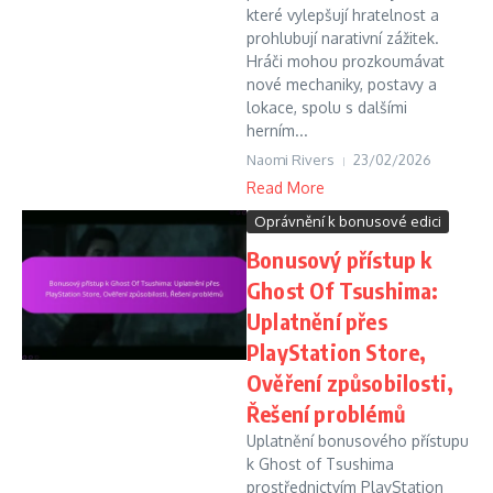
které vylepšují hratelnost a
prohlubují narativní zážitek.
Hráči mohou prozkoumávat
nové mechaniky, postavy a
lokace, spolu s dalšími
herním...
Naomi Rivers
23/02/2026
Read More
Oprávnění k bonusové edici
Bonusový přístup k
Ghost Of Tsushima:
Uplatnění přes
PlayStation Store,
Ověření způsobilosti,
Řešení problémů
Uplatnění bonusového přístupu
k Ghost of Tsushima
prostřednictvím PlayStation