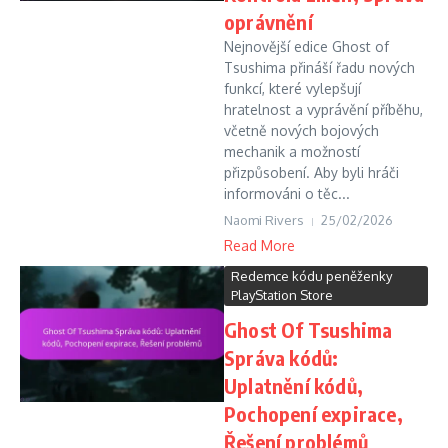
oprávnění
Nejnovější edice Ghost of
Tsushima přináší řadu nových
funkcí, které vylepšují
hratelnost a vyprávění příběhu,
včetně nových bojových
mechanik a možností
přizpůsobení. Aby byli hráči
informováni o těc...
Naomi Rivers
25/02/2026
Read More
Redemce kódu peněženky
PlayStation Store
Ghost Of Tsushima
Správa kódů:
Uplatnění kódů,
Pochopení expirace,
Řešení problémů