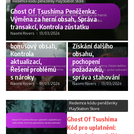
Redemce kódu peněženky PlayStation Store
PlayStation Store
Ghost Of Tsushima Peněženka:
Nároky na DLC oprávnění
Ghost Of
Výměna za herní obsah, Správa
Tsushima
DLC balíčky
transakcí, Kontrola zůstatku
Digitální kódy:
Ghost Of
Naomi Rivers
13/03/2026
Uplatnění pro
Tsushima:
bonusový obsah,
Získání dalšího
Kontrola
obsahu,
aktualizací,
pochopení
Řešení problémů
požadavků,
s nároky
správa stahování
Naomi Rivers
13/03/2026
Naomi Rivers
13/03/2026
Redemce kódu peněženky
PlayStation Store
Ghost Of Tsushima
Kód pro uplatnění: