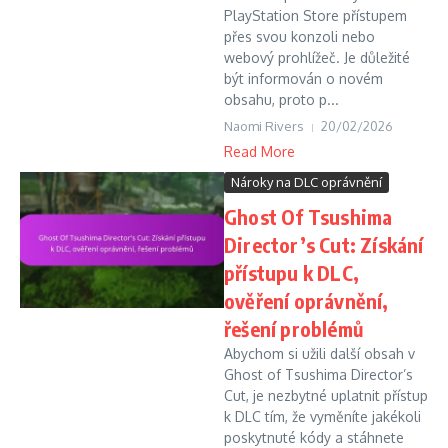
PlayStation Store přístupem
přes svou konzoli nebo
webový prohlížeč. Je důležité
být informován o novém
obsahu, proto p...
Naomi Rivers
20/02/2026
Read More
Nároky na DLC oprávnění
Ghost Of Tsushima
Director’s Cut: Získání
přístupu k DLC,
ověření oprávnění,
řešení problémů
Abychom si užili další obsah v
Ghost of Tsushima Director’s
Cut, je nezbytné uplatnit přístup
k DLC tím, že vyměníte jakékoli
poskytnuté kódy a stáhnete